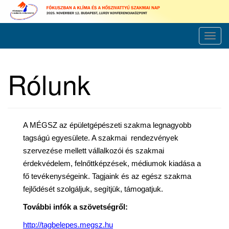
Skip
to
content
T
o
g
Rólunk
g
l
e
n
A MÉGSZ az épületgépészeti szakma legnagyobb
a
tagságú egyesülete. A szakmai rendezvények
v
szervezése mellett vállalkozói és szakmai
i
érdekvédelem, felnőttképzések, médiumok kiadása a
g
fő tevékenységeink. Tagjaink és az egész szakma
a
fejlődését szolgáljuk, segítjük, támogatjuk.
t
i
További infók a szövetségről:
o
http://tagbelepes.megsz.hu