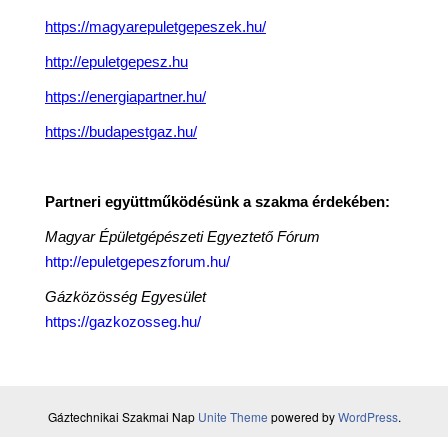
n
https://magyarepuletgepeszek.hu/
http://epuletgepesz.hu
https://energiapartner.hu/
https://budapestgaz.hu/
Partneri együttműködésünk a szakma érdekében:
Magyar Épületgépészeti Egyeztető Fórum
http://epuletgepeszforum.hu/
Gázközösség Egyesület
https://gazkozosseg.hu/
Gáztechnikai Szakmai Nap
Unite Theme
powered by
WordPress
.